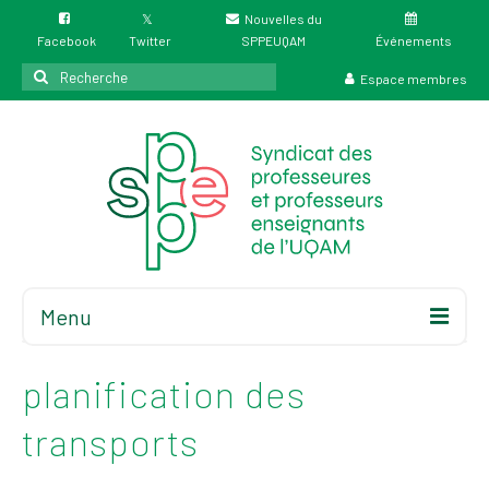
Nouvelles du
Facebook
Twitter
SPPEUQAM
Événements
Rechercher
Espace membres
:
Menu
Accueil
À propos
planification des
Élections
transports
Résultat des
élections du 4 juin