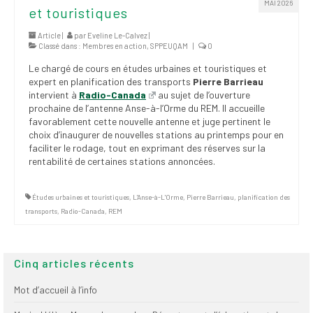
MAI 2026
(FNEEQ)
et touristiques
Article |
par
Eveline Le-Calvez
|
Vignettes
Classé dans :
Membres en action
,
SPPEUQAM
|
0
Publications
Le chargé de cours en études urbaines et touristiques et
expert en planification des transports
Pierre Barrieau
intervient à
Radio-Canada
au sujet de l’ouverture
Nouvelles du
prochaine de l’antenne Anse-à-l’Orme du REM. Il accueille
SPPEUQAM
favorablement cette nouvelle antenne et juge pertinent le
choix d’inaugurer de nouvelles stations au printemps pour en
Communiqués
faciliter le rodage, tout en exprimant des réserves sur la
rentabilité de certaines stations annoncées.
SPPEUQAM@ctualités
et Bilans
Études urbaines et touristiques
,
L'Anse-à-L'Orme
,
Pierre Barrieau
,
planification des
Négociation
transports
,
Radio-Canada
,
REM
SCCUQ@
Cinq articles récents
SCCUQ info
Mot d’accueil à l’info
SCCUQ intervention