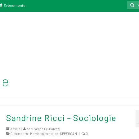
Reche
Événements
:
le
Sandrine Ricci – Sociologie
Article |
par
Eveline Le-Calvez
|
Classé dans :
Membres en action
,
SPPEUQAM
|
0