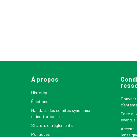
À propos
Condi
ress
Historique
Conventio
Élections
d’entent
Mandats des comités syndicaux
Foire au
et institutionnels
éventuel
Statuts et règlements
Accent –
Politiques
l’enseig