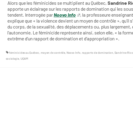
Alors que les féminicides se multiplient au Québec,
Sandrine Ri
apporte un éclairage sur les rapports de domination qui les sou
tendent. Interrogée par
Noovo Info
, la professeure enseignan
explique que « la violence devient un moyen de contrôle », qu’il s
du corps, de la sexualité, des déplacements ou, plus largement, 
l’autonomie. Le féminicide représente ainsi, selon elle, « la form
extrême d’un rapport de domination et d’appropriation ».
féminicides au Québec
,
moyen de contrôle
,
Noovo Info
,
rapports de domination
,
Sandrine Ricc
sociologie
,
UQAM