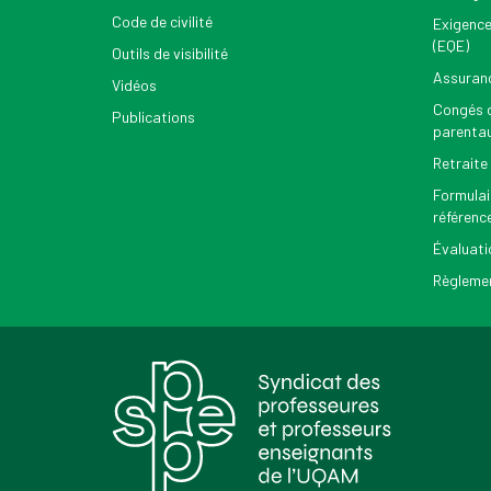
Code de civilité
Exigence
(EQE)
Outils de visibilité
Assuran
Vidéos
Congés d
Publications
parenta
Retraite
Formulai
référenc
Évaluati
Règlemen