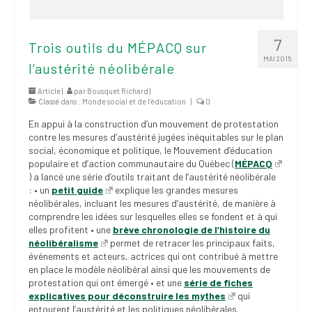
7
Trois outils du MÉPACQ sur
MAI 2015
l’austérité néolibérale
Article |
par
Bousquet Richard
|
Classé dans :
Monde social et de l’éducation
|
0
En appui à la construction d’un mouvement de protestation
contre les mesures d’austérité jugées inéquitables sur le plan
social, économique et politique, le Mouvement d’éducation
populaire et d’action communautaire du Québec (
MÉPACQ
) a lancé une série d’outils traitant de l’austérité néolibérale
: • un
petit guide
explique les grandes mesures
néolibérales, incluant les mesures d’austérité, de manière à
comprendre les idées sur lesquelles elles se fondent et à qui
elles profitent • une
brève chronologie de l’histoire du
néolibéralisme
permet de retracer les principaux faits,
événements et acteurs, actrices qui ont contribué à mettre
en place le modèle néolibéral ainsi que les mouvements de
protestation qui ont émergé • et une
série de fiches
explicatives pour déconstruire les mythes
qui
entourent l’austérité et les politiques néolibérales.