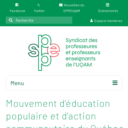
Nouvelles du
Facebook
Twitter
SPPEUQAM
Événements
Rechercher
Espace membres
:
Menu
Accueil
À propos
Mouvement d’éducation
Élections
populaire et d’action
Résultat des
élections du 4 juin