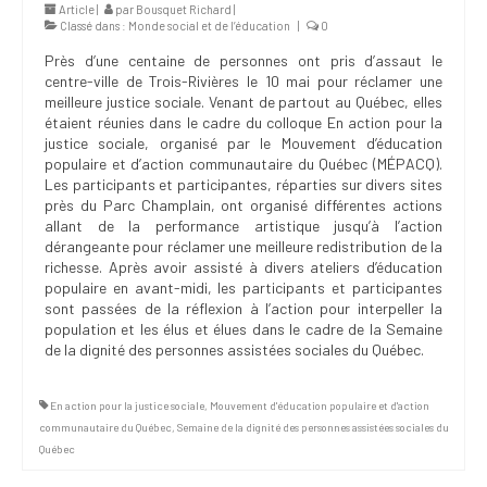
Article |
par
Bousquet Richard
|
Classé dans :
Monde social et de l’éducation
|
0
Près d’une centaine de personnes ont pris d’assaut le
centre-ville de Trois-Rivières le 10 mai pour réclamer une
meilleure justice sociale. Venant de partout au Québec, elles
étaient réunies dans le cadre du colloque En action pour la
justice sociale, organisé par le Mouvement d’éducation
populaire et d’action communautaire du Québec (MÉPACQ).
Les participants et participantes, réparties sur divers sites
près du Parc Champlain, ont organisé différentes actions
allant de la performance artistique jusqu’à l’action
dérangeante pour réclamer une meilleure redistribution de la
richesse. Après avoir assisté à divers ateliers d’éducation
populaire en avant-midi, les participants et participantes
sont passées de la réflexion à l’action pour interpeller la
population et les élus et élues dans le cadre de la Semaine
de la dignité des personnes assistées sociales du Québec.
En action pour la justice sociale
,
Mouvement d'éducation populaire et d'action
communautaire du Québec
,
Semaine de la dignité des personnes assistées sociales du
Québec