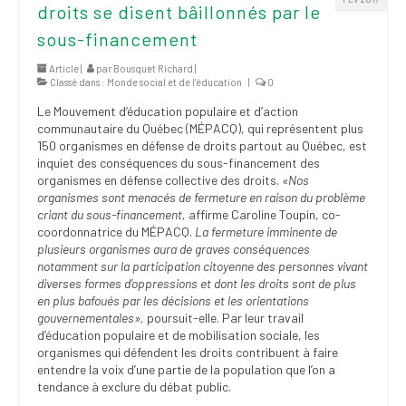
droits se disent bâillonnés par le
sous-financement
Article |
par
Bousquet Richard
|
Classé dans :
Monde social et de l’éducation
|
0
Le Mouvement d’éducation populaire et d’action
communautaire du Québec (MÉPACQ), qui représentent plus
150 organismes en défense de droits partout au Québec, est
inquiet des conséquences du sous-financement des
organismes en défense collective des droits.
«Nos
organismes sont menacés de fermeture en raison du problème
criant du sous-financement,
affirme Caroline Toupin, co-
coordonnatrice du MÉPACQ.
La fermeture imminente de
plusieurs organismes aura de graves conséquences
notamment sur la participation citoyenne des personnes vivant
diverses formes d’oppressions et dont les droits sont de plus
en plus bafoués par les décisions et les orientations
gouvernementales»,
poursuit-elle. Par leur travail
d’éducation populaire et de mobilisation sociale, les
organismes qui défendent les droits contribuent à faire
entendre la voix d’une partie de la population que l’on a
tendance à exclure du débat public.