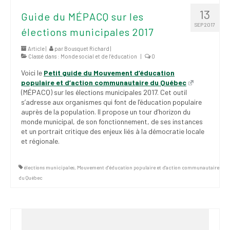
(FNEEQ)
13
Guide du MÉPACQ sur les
SEP 2017
Vignettes
élections municipales 2017
Publications
Article |
par
Bousquet Richard
|
Classé dans :
Monde social et de l’éducation
|
0
Nouvelles du
Voici le
Petit guide du Mouvement d’éducation
SPPEUQAM
populaire et d’action communautaire du Québec
(MÉPACQ) sur les élections municipales 2017. Cet outil
Communiqués
s’adresse aux organismes qui font de l’éducation populaire
auprès de la population. Il propose un tour d’horizon du
monde municipal, de son fonctionnement, de ses instances
SPPEUQAM@ctualités
et un portrait critique des enjeux liés à la démocratie locale
et Bilans
et régionale.
Négociation
élections municipales
,
Mouvement d'éducation populaire et d'action communautaire
SCCUQ@
du Québec
SCCUQ info
SCCUQ intervention