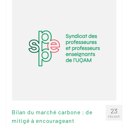
2026
Mandats des comités
syndicaux et
institutionnels
Statuts et
règlements
Politiques
Outils de visibilité
Signature – Courriel –
Place à notre
valorisation
Signature – Fond
d’écran – Place à
23
Bilan du marché carbone : de
notre valorisation
FÉV 2017
mitigé à encourageant
Signature – Courriel