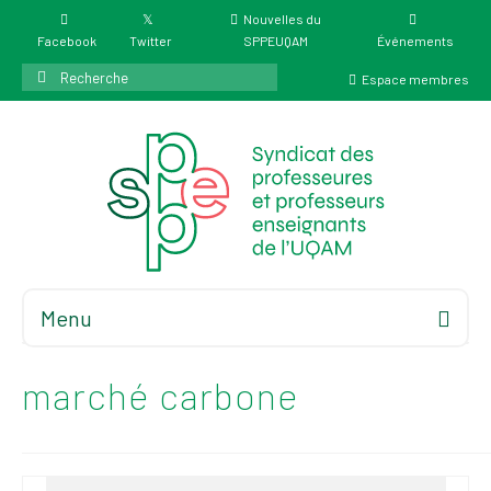
Nouvelles du
Facebook
Twitter
SPPEUQAM
Événements
Rechercher
Espace membres
:
Menu
Accueil
À propos
marché carbone
Élections
Résultat des
élections du 4 juin