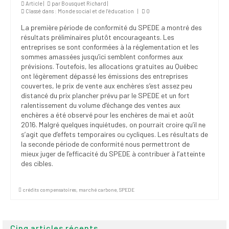
Article |
par
Bousquet Richard
|
(FNEEQ)
Classé dans :
Monde social et de l’éducation
|
0
La première période de conformité du SPEDE a montré des
Vignettes
résultats préliminaires plutôt encourageants. Les
entreprises se sont conformées à la réglementation et les
Publications
sommes amassées jusqu’ici semblent conformes aux
prévisions. Toutefois, les allocations gratuites au Québec
Nouvelles du
ont légèrement dépassé les émissions des entreprises
SPPEUQAM
couvertes, le prix de vente aux enchères s’est assez peu
distancé du prix plancher prévu par le SPEDE et un fort
Communiqués
ralentissement du volume d’échange des ventes aux
enchères a été observé pour les enchères de mai et août
SPPEUQAM@ctualités
2016. Malgré quelques inquiétudes, on pourrait croire qu’il ne
et Bilans
s’agit que d’effets temporaires ou cycliques. Les résultats de
la seconde période de conformité nous permettront de
Négociation
mieux juger de l’efficacité du SPEDE à contribuer à l’atteinte
des cibles.
SCCUQ@
crédits compensatoires
,
marché carbone
,
SPEDE
SCCUQ info
SCCUQ intervention
Cinq articles récents