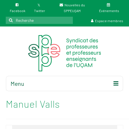
Nouvelles du
Facebook
Twitter
SPPEUQAM
Événements
Rechercher
Espace membres
:
Menu
Accueil
À propos
Manuel Valls
Élections
Résultat des
élections du 4 juin