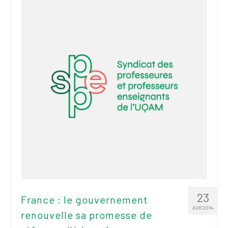
2026
Mandats des comités
syndicaux et
institutionnels
Statuts et
règlements
Politiques
Outils de visibilité
Signature – Courriel –
Place à notre
valorisation
Signature – Fond
d’écran – Place à
23
France : le gouvernement
notre valorisation
AVR 2014
renouvelle sa promesse de
Signature – Courriel