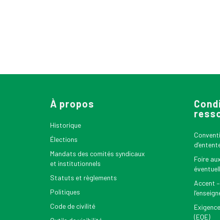
À propos
Condi
ress
Historique
Conventio
Élections
d’entent
Mandats des comités syndicaux
Foire au
et institutionnels
éventuel
Statuts et règlements
Accent –
Politiques
l’enseig
Code de civilité
Exigence
(EQE)