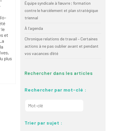
Équipe syndicale à l’œuvre ; formation
-
contre le harcèlement et plan stratégique
dio-
triennal
été
À l’agenda
 le
es et
Chronique relations de travail – Certaines
 La
actions à ne pas oublier avant et pendant
la
ives,
vos vacances d’été
du plus
Rechercher dans les articles
a
Rechercher par mot-clé :
Trier par sujet :