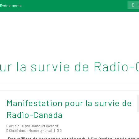
Rech
Événements
:
ur la survie de Radio
Manifestation pour la survie de
Radio-Canada
Article |
par
Bousquet Richard
|
Classé dans :
Monde syndical
|
0
Des milliers de personnes ont répondu à l’invitation lancée par u