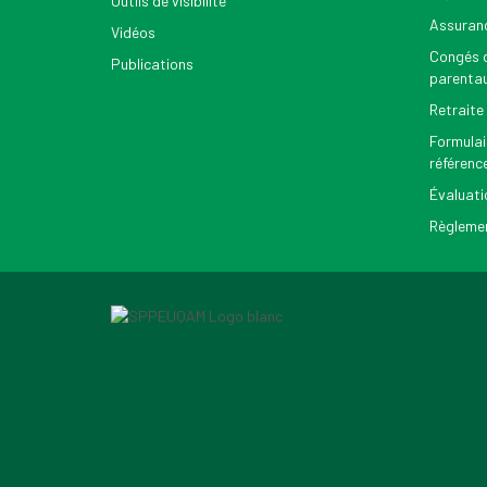
Outils de visibilité
Assuran
Vidéos
Congés d
Publications
parenta
Retraite
Formulai
référenc
Évaluati
Règlemen