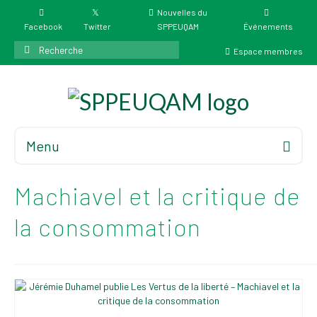
Nouvelles du
Facebook
Twitter
SPPEUQAM
Événements
Rechercher
Espace membres
:
Menu
Accueil
À propos
Machiavel et la critique de
Élections
la consommation
Résultat des
élections du 4 juin
2026
Mandats des comités
syndicaux et