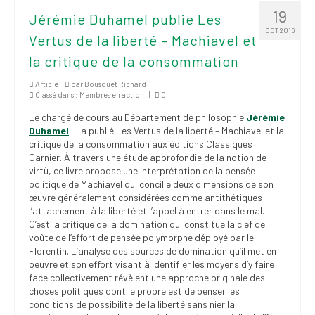
institutionnels
19
Jérémie Duhamel publie Les
OCT 2016
Statuts et
Vertus de la liberté – Machiavel et
règlements
la critique de la consommation
Politiques
Article |
par
Bousquet Richard
|
Classé dans :
Membres en action
|
0
Outils de visibilité
Le chargé de cours au Département de philosophie
Jérémie
Duhamel
a publié Les Vertus de la liberté – Machiavel et la
Signature – Courriel –
critique de la consommation aux éditions Classiques
Place à notre
Garnier. À travers une étude approfondie de la notion de
valorisation
virtù, ce livre propose une interprétation de la pensée
politique de Machiavel qui concilie deux dimensions de son
Signature – Fond
œuvre généralement considérées comme antithétiques:
d’écran – Place à
l’attachement à la liberté et l’appel à entrer dans le mal.
notre valorisation
C’est la critique de la domination qui constitue la clef de
voûte de l’effort de pensée polymorphe déployé par le
Florentin. L’analyse des sources de domination qu’il met en
Signature – Courriel
oeuvre et son effort visant à identifier les moyens d’y faire
(FNEEQ)
face collectivement révèlent une approche originale des
choses politiques dont le propre est de penser les
Vignettes
conditions de possibilité de la liberté sans nier la