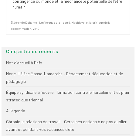
contingence du monde et la méchanceté potentielle de l’être
Publications
humain.
Nouvelles du
SPPEUQAM
Jérémie Duhamel
,
Les Vertus de la liberté
,
Machiavel et la critique de la
consommation
,
virtù
Communiqués
SPPEUQAM@ctualités
Cinq articles récents
et Bilans
Mot d’accueil à l’info
Négociation
Marie-Hélène Masse-Lamarche – Département d’éducation et de
SCCUQ@
pédagogie
SCCUQ info
Équipe syndicale à l’œuvre ; formation contre le harcèlement et plan
stratégique triennal
SCCUQ intervention
À l’agenda
Chronique relations de travail – Certaines actions à ne pas oublier
avant et pendant vos vacances d’été