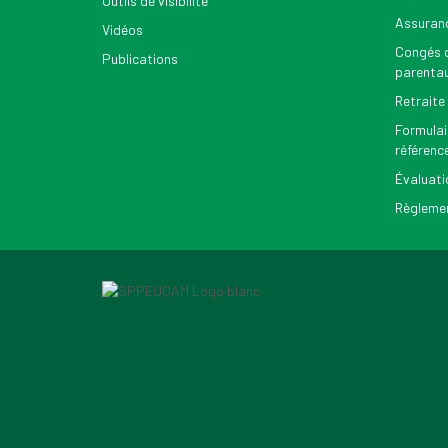
Outils de visibilité
Assuran
Vidéos
Congés d
Publications
parenta
Retraite
Formulai
référenc
Évaluati
Règlemen