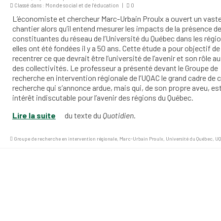
Classé dans :
Monde social et de l’éducation
|
0
L’économiste et chercheur Marc-Urbain Proulx a ouvert un vast
chantier alors qu’il entend mesurer les impacts de la présence d
constituantes du réseau de l’Université du Québec dans les régi
elles ont été fondées il y a 50 ans. Cette étude a pour objectif de
recentrer ce que devrait être l’université de l’avenir et son rôle au
des collectivités. Le professeur a présenté devant le Groupe de
recherche en intervention régionale de l’UQAC le grand cadre de 
recherche qui s’annonce ardue, mais qui, de son propre aveu, est
intérêt indiscutable pour l’avenir des régions du Québec.
Lire la suite
du texte du
Quotidien
.
Groupe de recherche en intervention régionale
,
Marc-Urbain Proulx
,
Université du Québec
,
U