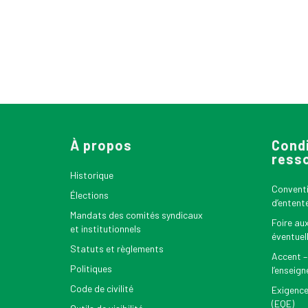
À propos
Condi
ress
Historique
Conventio
Élections
d’entent
Mandats des comités syndicaux
Foire au
et institutionnels
éventuel
Statuts et règlements
Accent –
Politiques
l’enseig
Code de civilité
Exigence
(EQE)