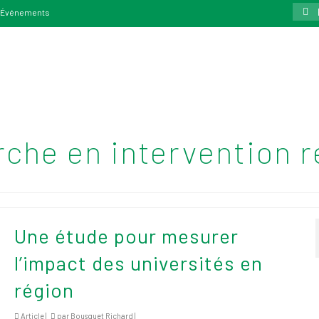
Rech
Événements
:
che en intervention r
Une étude pour mesurer
l’impact des universités en
région
Article |
par
Bousquet Richard
|