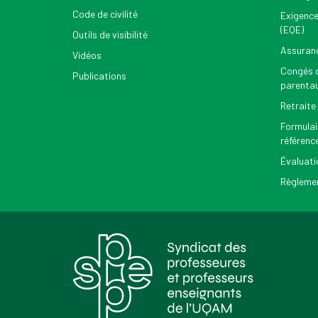
Code de civilité
Exigence
(EQE)
Outils de visibilité
Assuran
Vidéos
Congés d
Publications
parenta
Retraite
Formulai
référenc
Évaluati
Règlemen