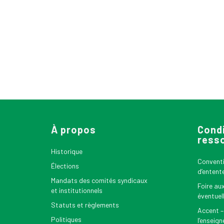
À propos
Condi
ress
Historique
Conventio
Élections
d’entent
Mandats des comités syndicaux
Foire au
et institutionnels
éventuel
Statuts et règlements
Accent –
Politiques
l’enseig