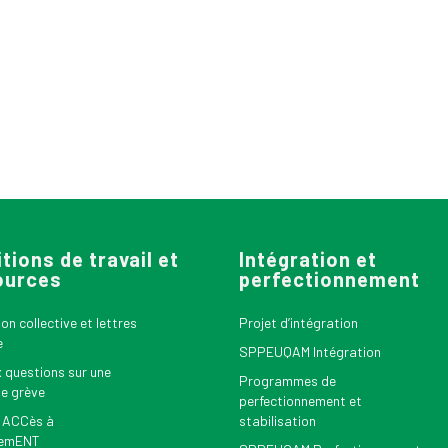
tions de travail et
Intégration et
ources
perfectionnement
n collective et lettres
Projet d’intégration
e
SPPEUQAM Intégration
x questions sur une
Programmes de
le grève
perfectionnement et
 ACCès à
stabilisation
nemENT