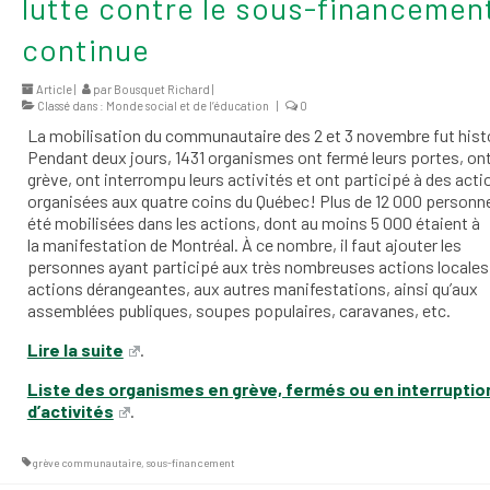
lutte contre le sous-financemen
continue
Article |
par
Bousquet Richard
|
Classé dans :
Monde social et de l’éducation
|
0
La mobilisation du communautaire des 2 et 3 novembre fut hist
Pendant deux jours, 1431 organismes ont fermé leurs portes, ont 
grève, ont interrompu leurs activités et ont participé à des acti
organisées aux quatre coins du Québec! Plus de 12 000 personn
été mobilisées dans les actions, dont au moins 5 000 étaient à
la manifestation de Montréal. À ce nombre, il faut ajouter les
personnes ayant participé aux très nombreuses actions locales
actions dérangeantes, aux autres manifestations, ainsi qu’aux
assemblées publiques, soupes populaires, caravanes, etc.
Lire la suite
.
Liste des organismes en grève, fermés ou en interruptio
d’activités
.
grève communautaire
,
sous-financement