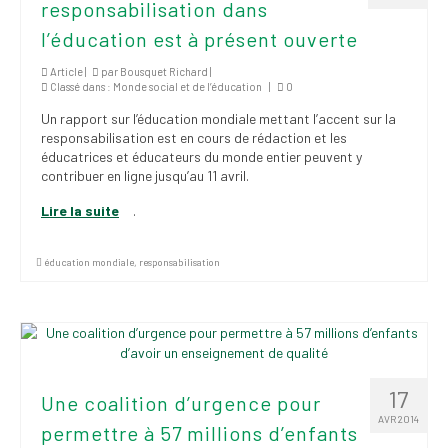
responsabilisation dans
institutionnels
l’éducation est à présent ouverte
Statuts et
règlements
Article |
par
Bousquet Richard
|
Classé dans :
Monde social et de l’éducation
|
0
Politiques
Un rapport sur l’éducation mondiale mettant l’accent sur la
responsabilisation est en cours de rédaction et les
Outils de visibilité
éducatrices et éducateurs du monde entier peuvent y
contribuer en ligne jusqu’au 11 avril.
Signature – Courriel –
Lire la suite
.
Place à notre
valorisation
éducation mondiale
,
responsabilisation
Signature – Fond
d’écran – Place à
notre valorisation
Signature – Courriel
(FNEEQ)
17
Une coalition d’urgence pour
Vignettes
AVR 2014
permettre à 57 millions d’enfants