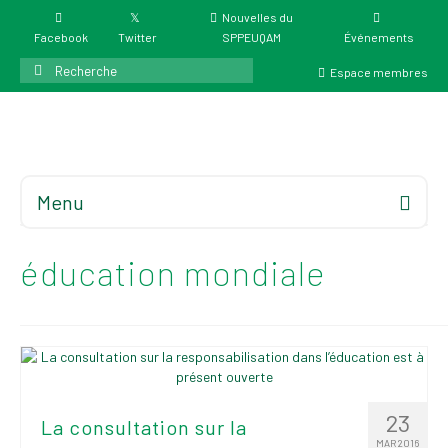
Nouvelles du
Facebook
Twitter
SPPEUQAM
Événements
Rechercher
Espace membres
:
Menu
Accueil
À propos
éducation mondiale
Élections
Résultat des
élections du 4 juin
2026
Mandats des comités
23
La consultation sur la
syndicaux et
MAR 2016