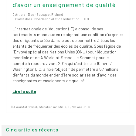
Publications
d’avoir un enseignement de qualité
Nouvelles du
Article |
par
Bousquet Richard
|
Classé dans :
Monde social et de l’éducation
|
0
SPPEUQAM
L’Internationale de l’éducation (IE) a consolidé ses
Communiqués
partenariats mondiaux en rejoignant une coalition d’urgence
des dirigeants créée dans le but de permettre à tous les
SPPEUQAM@ctualités
enfants de fréquenter des écoles de qualité. Sous l’égide de
l’Envoyé spécial des Nations Unies (ONU) pour l’éducation
et Bilans
mondiale et de A World at School, le Sommet pour le
compte à rebours avant 2015 qui s’est tenu le 10 avril à
Négociation
Washington D.C. a fixé l’objectif de permettre à 57 millions
d’enfants du monde entier d’être scolarisés et d’avoir des
SCCUQ@
enseignantes et enseignants de qualité.
SCCUQ info
Lire la suite
.
SCCUQ intervention
A World at School
,
éducation mondiale
,
IE
,
Nations Unies
Cinq articles récents