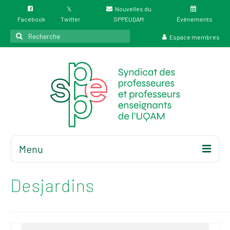
Nouvelles du
Facebook
Twitter
SPPEUQAM
Événements
Rechercher
Espace membres
:
Menu
Accueil
À propos
Desjardins
Élections
Résultat des
élections du 4 juin