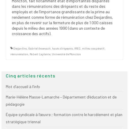
Moncton, fait notamment état d’importantes disparités
dans les rémunérations des dirigeants et du reste des
employés et de l’importance grandissante de la prime au
rendement comme forme de rémunération chez Desjardins,
en plus de revenir sur la fermeture de plus de 1 000 caisses
depuis le milieu des années 1990 (dans un contexte de
croissance des actifs).
Desjardins
,
Gabriel Arsenault
,
hauts dirigeants
,
IREC
,
milieu coopératif
,
rémunération
,
Robert Laplante
,
Université de Moncton
Cinq articles récents
Mot d’accueil à l’info
Marie-Hélène Masse-Lamarche – Département d’éducation et de
pédagogie
Équipe syndicale à l’œuvre ; formation contre le harcèlement et plan
stratégique triennal