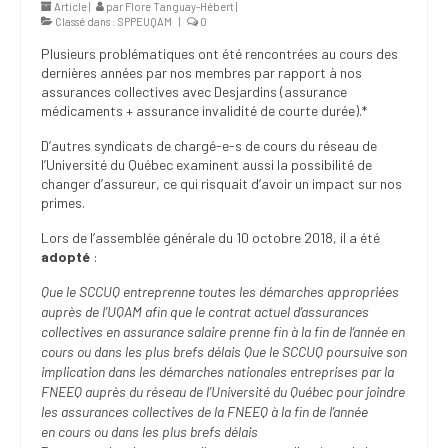
Article |
par
Flore Tanguay-Hébert
|
(FNEEQ)
Classé dans :
SPPEUQAM
|
0
Plusieurs problématiques ont été rencontrées au cours des
Vignettes
dernières années par nos membres par rapport à nos
assurances collectives avec Desjardins (assurance
Publications
médicaments + assurance invalidité de courte durée).*
Nouvelles du
D’autres syndicats de chargé-e-s de cours du réseau de
SPPEUQAM
l’Université du Québec examinent aussi la possibilité de
changer d’assureur, ce qui risquait d’avoir un impact sur nos
Communiqués
primes.
Lors de l’assemblée générale du 10 octobre 2018, il a été
SPPEUQAM@ctualités
adopté
:
et Bilans
Que le SCCUQ entreprenne toutes les démarches
appropriées
Négociation
auprès de l’UQAM afin que le contrat actuel
d’assurances
collectives en assurance salaire prenne fin
à la fin de l’année en
SCCUQ@
cours ou dans les plus brefs délais
Que le SCCUQ poursuive son
implication dans les
démarches nationales entreprises par la
SCCUQ info
FNEEQ auprès
du réseau de l’Université du Québec pour joindre
les
assurances collectives de la FNEEQ à la fin de l’année
SCCUQ intervention
en
cours ou dans les plus brefs délais