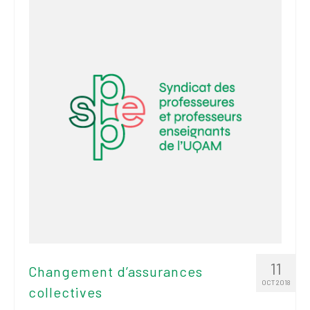
2026
Mandats des comités
syndicaux et
institutionnels
Statuts et
règlements
Politiques
Outils de visibilité
Signature – Courriel –
Place à notre
valorisation
Signature – Fond
d’écran – Place à
11
Changement d’assurances
notre valorisation
OCT 2018
collectives
Signature – Courriel