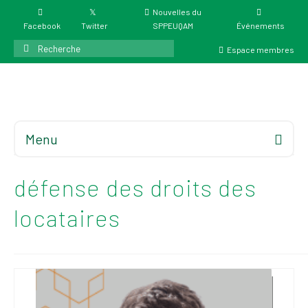
Nouvelles du
Facebook
Twitter
SPPEUQAM
Événements
Rechercher
Espace membres
:
Menu
Accueil
À propos
défense des droits des
Élections
locataires
Résultat des
élections du 4 juin
2026
Mandats des comités
syndicaux et