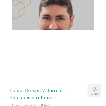
institutionnels
Statuts et
règlements
Politiques
Outils de visibilité
Signature – Courriel –
Place à notre
valorisation
Signature – Fond
d’écran – Place à
notre valorisation
Signature – Courriel
13
(FNEEQ)
Daniel Crespo Villarreal –
MAI 2026
Sciences juridiques
Vignettes
Article |
par
Eveline Le-Calvez
|