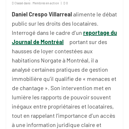
Publications
Classé dans :
Membres en action
|
0
Daniel Crespo Villarreal
alimente le débat
Nouvelles du
SPPEUQAM
public sur les droits des locataires.
Interrogé dans le cadre d’un
Communiqués
reportage du
Journal de Montréal
portant sur des
SPPEUQAM@ctualités
et Bilans
hausses de loyer contestées aux
habitations Norgate à Montréal, il a
Négociation
analysé certaines pratiques de gestion
SCCUQ@
immobilière qu’il qualifie de « menaces et
SCCUQ info
de chantage ». Son intervention met en
lumière les rapports de pouvoir souvent
SCCUQ intervention
inégaux entre propriétaires et locataires,
tout en rappelant l’importance d’un accès
à une information juridique claire et