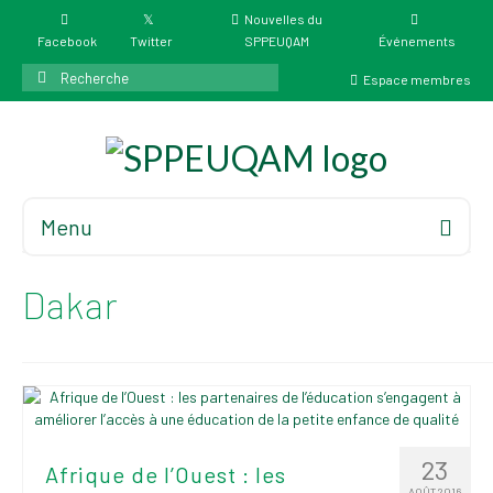
Nouvelles du
Facebook
Twitter
SPPEUQAM
Événements
Rechercher
Espace membres
:
Menu
Accueil
À propos
Dakar
Élections
Résultat des
élections du 4 juin
2026
Mandats des comités
23
Afrique de l’Ouest : les
syndicaux et
AOÛT 2016