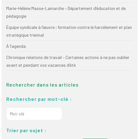
Publications
Marie-Hélène Masse-Lamarche – Département d’éducation et de
pédagogie
Nouvelles du
SPPEUQAM
Équipe syndicale à l’œuvre ; formation contre le harcèlement et plan
stratégique triennal
Communiqués
À l’agenda
SPPEUQAM@ctualités
et Bilans
Chronique relations de travail – Certaines actions à ne pas oublier
avant et pendant vos vacances d’été
Négociation
SCCUQ@
Rechercher dans les articles
SCCUQ info
Rechercher par mot-clé :
SCCUQ intervention
Trier par sujet :