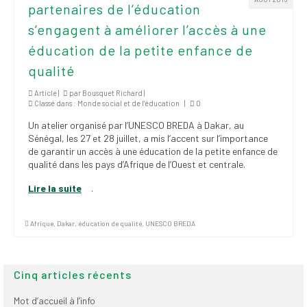
partenaires de l’éducation
institutionnels
s’engagent à améliorer l’accès à une
Statuts et
éducation de la petite enfance de
règlements
qualité
Politiques
Article |
par
Bousquet Richard
|
Classé dans :
Monde social et de l’éducation
|
0
Outils de visibilité
Un atelier organisé par l’UNESCO BREDA à Dakar, au
Signature – Courriel –
Sénégal, les 27 et 28 juillet, a mis l’accent sur l’importance
Place à notre
de garantir un accès à une éducation de la petite enfance de
valorisation
qualité dans les pays d’Afrique de l’Ouest et centrale.
Lire la suite
.
Signature – Fond
d’écran – Place à
notre valorisation
Afrique
,
Dakar
,
éducation de qualité
,
UNESCO BREDA
Signature – Courriel
(FNEEQ)
Cinq articles récents
Vignettes
Mot d’accueil à l’info