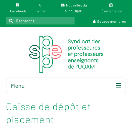
Nouvelles du
Facebook
Twitter
SPPEUQAM
Événements
Rechercher
Espace membres
:
Menu
Accueil
À propos
Caisse de dépôt et
Élections
placement
Résultat des
élections du 4 juin