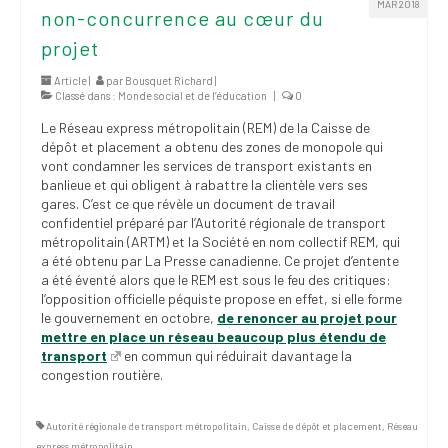
MAR 2018
(FNEEQ)
non-concurrence au cœur du
projet
Vignettes
Article |
par
Bousquet Richard
|
Publications
Classé dans :
Monde social et de l’éducation
|
0
Le Réseau express métropolitain (REM) de la Caisse de
Nouvelles du
dépôt et placement a obtenu des zones de monopole qui
SPPEUQAM
vont condamner les services de transport existants en
banlieue et qui obligent à rabattre la clientèle vers ses
Communiqués
gares. C’est ce que révèle un document de travail
confidentiel préparé par l’Autorité régionale de transport
SPPEUQAM@ctualités
métropolitain (ARTM) et la Société en nom collectif REM, qui
et Bilans
a été obtenu par La Presse canadienne. Ce projet d’entente
a été éventé alors que le REM est sous le feu des critiques:
l’opposition officielle péquiste propose en effet, si elle forme
Négociation
le gouvernement en octobre,
de renoncer au projet pour
mettre en place un réseau beaucoup plus étendu de
SCCUQ@
transport
en commun qui réduirait davantage la
congestion routière.
SCCUQ info
SCCUQ intervention
Autorité régionale de transport métropolitain
,
Caisse de dépôt et placement
,
Réseau
express métropolitain