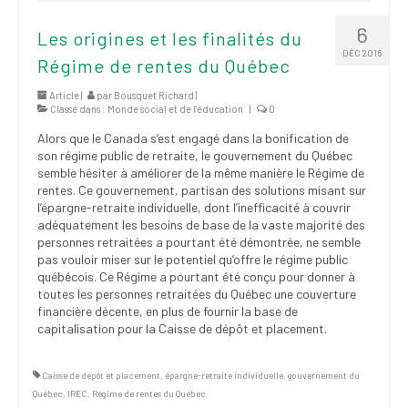
6
Les origines et les finalités du
DÉC 2016
Régime de rentes du Québec
Article |
par
Bousquet Richard
|
Classé dans :
Monde social et de l’éducation
|
0
Alors que le Canada s’est engagé dans la bonification de
son régime public de retraite, le gouvernement du Québec
semble hésiter à améliorer de la même manière le Régime de
rentes. Ce gouvernement, partisan des solutions misant sur
l’épargne-retraite individuelle, dont l’inefficacité à couvrir
adéquatement les besoins de base de la vaste majorité des
personnes retraitées a pourtant été démontrée, ne semble
pas vouloir miser sur le potentiel qu’offre le régime public
québécois. Ce Régime a pourtant été conçu pour donner à
toutes les personnes retraitées du Québec une couverture
financière décente, en plus de fournir la base de
capitalisation pour la Caisse de dépôt et placement.
Caisse de dépôt et placement
,
épargne-retraite individuelle
,
gouvernement du
Québec
,
IREC
,
Régime de rentes du Québec