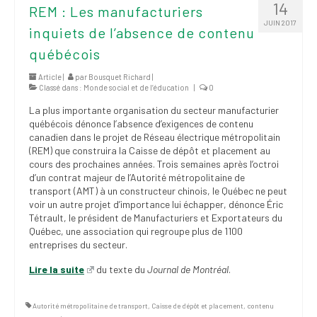
14
REM : Les manufacturiers
JUIN 2017
inquiets de l’absence de contenu
québécois
Article |
par
Bousquet Richard
|
Classé dans :
Monde social et de l’éducation
|
0
La plus importante organisation du secteur manufacturier
québécois dénonce l’absence d’exigences de contenu
canadien dans le projet de Réseau électrique métropolitain
(REM) que construira la Caisse de dépôt et placement au
cours des prochaines années. Trois semaines après l’octroi
d’un contrat majeur de l’Autorité métropolitaine de
transport (AMT) à un constructeur chinois, le Québec ne peut
voir un autre projet d’importance lui échapper, dénonce Éric
Tétrault, le président de Manufacturiers et Exportateurs du
Québec, une association qui regroupe plus de 1100
entreprises du secteur.
Lire la suite
du texte du
Journal de Montréal
.
Autorité métropolitaine de transport
,
Caisse de dépôt et placement
,
contenu