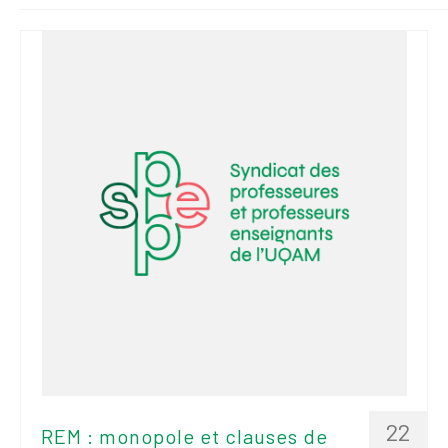
2026
Mandats des comités
syndicaux et
institutionnels
Statuts et
règlements
Politiques
Outils de visibilité
Signature – Courriel –
Place à notre
valorisation
Signature – Fond
d’écran – Place à
notre valorisation
22
REM : monopole et clauses de
Signature – Courriel