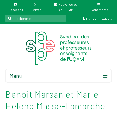
Nouvelles du
Facebook
Twitter
SPPEUQAM
Événements
Rechercher
Espace membres
:
Menu
Accueil
À propos
Benoit Marsan et Marie-
Élections
Hélène Masse-Lamarche
Résultat des
élections du 4 juin