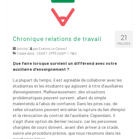
21
Chronique relations de travail
MAI 2026
Article |
par
Eveline Le-Calvez
|
Classé dans :
CAART
,
SPPEUQAM
|
0
Que faire lorsque survient un différend avec votre
auxiliaire d’enseignement ?
La plupart du temps, il est agréable de collaborer avec les
étudiantes et les étudiants qui agissent à titre d’auxiliaires
d’enseignement. Malheureusement, des situations
problématiques peuvent survenir, allant du simple
malentendu à l’abus de confiance. Dans les pires cas, de
telles situations peuvent entraîner la rupture du lien d’emploi
et la révocation du contrat de l’auxiliaire. Cependant, il
s’agit d’une option de dernier recours, car les personnes
chargées de cours doivent, avant d’en arriver à ce stade,
suivre une procédure précise, que nous résumons dans les
prochaines lignes.