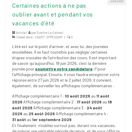
JUIN 2026
(FNEEQ)
Certaines actions à ne pas
oublier avant et pendant vos
Vignettes
vacances d’été
Publications
Article |
par
Eveline Le-Calvez
|
Classé dans :
CAART
,
SPPEUQAM
|
0
Nouvelles du
SPPEUQAM
L’été est sur le point d’arriver, et avec lui, des journées
ensoleillées. Il ne faut toutefois pas négliger certaines
étapes cruciales de l’attribution des cours. Il est important
Communiqués
de savoir qu’aujourd’hui, 18 juin 2026, c’est la dernière
journée pour
soumettre votre candidature
pour
SPPEUQAM@ctualités
l’affichage principal. Ensuite, il vous faudra enregistrer votre
et Bilans
réponse entre 27 juin 2026 et le 2 juillet 2026. Il convient,
également, de surveiller les affichages complémentaires :
Négociation
Affichage complémentaire 1 :
10 août 2026
au
11 août
SCCUQ@
2026
Affichage complémentaire 2 :
17 août 2026
au
18
août 2026
Affichage complémentaire 3 :
24 août
SCCUQ info
2026
au
25 août 2026
Affichage complémentaire 4 :
31 août
au
1er septembre 2026
SCCUQ intervention
Et finalement, n’oubliez surtout pas, durant vos vacances,
de prévoir une véritable période de repos, et de vous offrir la