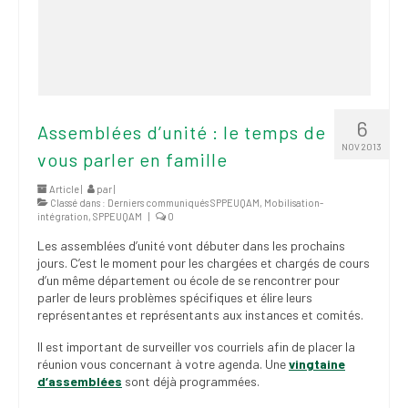
6
Assemblées d’unité : le temps de
NOV 2013
vous parler en famille
Article |
par
|
Classé dans :
Derniers communiqués SPPEUQAM
,
Mobilisation-
intégration
,
SPPEUQAM
|
0
Les assemblées d’unité vont débuter dans les prochains
jours. C’est le moment pour les chargées et chargés de cours
d’un même département ou école de se rencontrer pour
parler de leurs problèmes spécifiques et élire leurs
représentantes et représentants aux instances et comités.
Il est important de surveiller vos courriels afin de placer la
réunion vous concernant à votre agenda. Une
vingtaine
d’assemblées
sont déjà programmées.