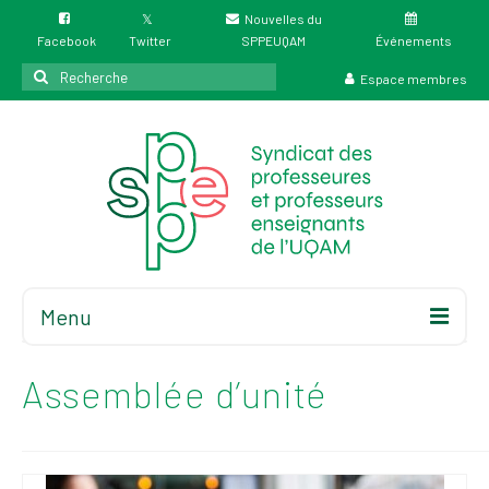
Nouvelles du
Facebook
Twitter
SPPEUQAM
Événements
Rechercher
Espace membres
:
Menu
Accueil
À propos
Assemblée d’unité
Élections
Résultat des
élections du 4 juin