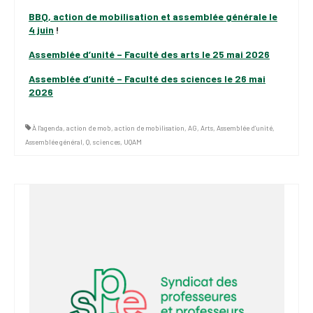
(FNEEQ)
BBQ
,
action de
mobilisation
et
assemblée générale
le
4 juin
!
Vignettes
Assemblée d’unité – Faculté des arts le 25 mai 2026
Publications
Assemblée d’unité – Faculté des sciences le 26 mai
2026
Nouvelles du
SPPEUQAM
À l'agenda
,
action de mob
,
action de mobilisation
,
AG
,
Arts
,
Assemblée d’unité
,
Communiqués
Assemblée général
,
Q
,
sciences
,
UQAM
SPPEUQAM@ctualités
et Bilans
Négociation
SCCUQ@
SCCUQ info
SCCUQ intervention