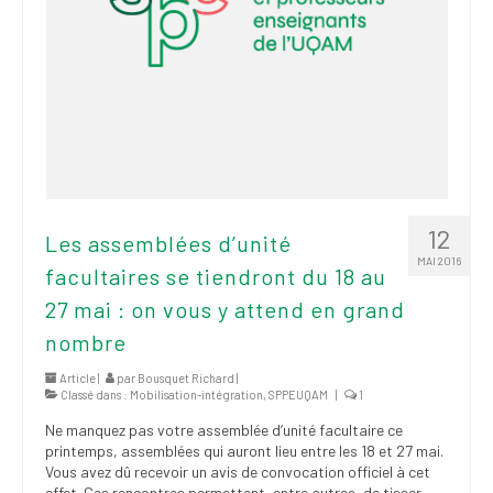
12
Les assemblées d’unité
MAI 2016
facultaires se tiendront du 18 au
27 mai : on vous y attend en grand
nombre
Article |
par
Bousquet Richard
|
Classé dans :
Mobilisation-intégration
,
SPPEUQAM
|
1
Ne manquez pas votre assemblée d’unité facultaire ce
printemps, assemblées qui auront lieu entre les 18 et 27 mai.
Vous avez dû recevoir un avis de convocation officiel à cet
effet. Ces rencontres permettent, entre autres, de tisser