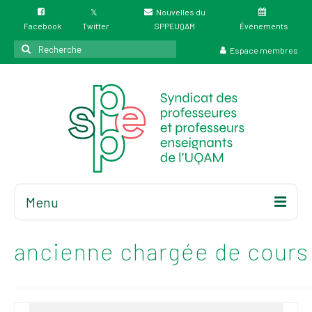
Nouvelles du
Facebook
Twitter
SPPEUQAM
Événements
Rechercher
Espace membres
:
Menu
Accueil
À propos
ancienne chargée de cours
Élections
Résultat des
élections du 4 juin