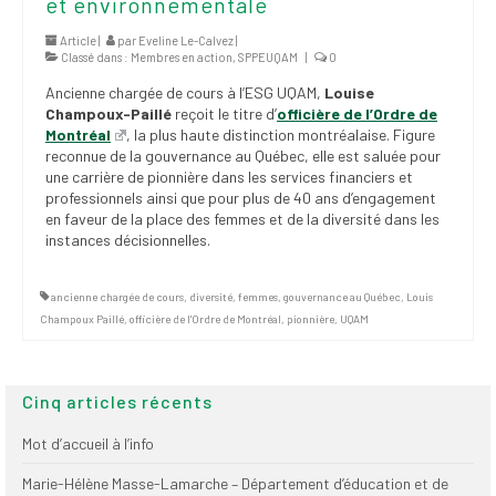
et environnementale
(FNEEQ)
Article |
par
Eveline Le-Calvez
|
Classé dans :
Membres en action
,
SPPEUQAM
|
0
Vignettes
Ancienne chargée de cours à l’ESG UQAM,
Louise
Publications
Champoux-Paillé
reçoit le titre d’
officière de l’Ordre de
Montréal
, la plus haute distinction montréalaise. Figure
Nouvelles du
reconnue de la gouvernance au Québec, elle est saluée pour
SPPEUQAM
une carrière de pionnière dans les services financiers et
professionnels ainsi que pour plus de 40 ans d’engagement
en faveur de la place des femmes et de la diversité dans les
Communiqués
instances décisionnelles.
SPPEUQAM@ctualités
et Bilans
ancienne chargée de cours
,
diversité
,
femmes
,
gouvernance au Québec
,
Louis
Champoux Paillé
,
officière de l'Ordre de Montréal
,
pionnière
,
UQAM
Négociation
SCCUQ@
Cinq articles récents
SCCUQ info
Mot d’accueil à l’info
SCCUQ intervention
Marie-Hélène Masse-Lamarche – Département d’éducation et de