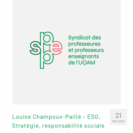
2026
Mandats des comités
syndicaux et
institutionnels
Statuts et
règlements
Politiques
Outils de visibilité
Signature – Courriel –
Place à notre
valorisation
Signature – Fond
d’écran – Place à
21
Louise Champoux-Paillé – ESG,
notre valorisation
MAI 2026
Stratégie, responsabilité sociale
Signature – Courriel