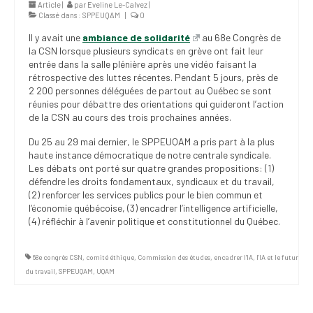
Article |
par
Eveline Le-Calvez
|
(FNEEQ)
Classé dans :
SPPEUQAM
|
0
Il y avait une
ambiance de solidarité
au 68e Congrès de
Vignettes
la CSN lorsque plusieurs syndicats en grève ont fait leur
entrée dans la salle plénière après une vidéo faisant la
Publications
rétrospective des luttes récentes. Pendant 5 jours, près de
2 200 personnes déléguées de partout au Québec se sont
Nouvelles du
réunies pour débattre des orientations qui guideront l’action
SPPEUQAM
de la CSN au cours des trois prochaines années.
Communiqués
Du 25 au 29 mai dernier, le SPPEUQAM a pris part à la plus
haute instance démocratique de notre centrale syndicale.
SPPEUQAM@ctualités
Les débats ont porté sur quatre grandes propositions: (1)
et Bilans
défendre les droits fondamentaux, syndicaux et du travail,
(2) renforcer les services publics pour le bien commun et
l’économie québécoise, (3) encadrer l’intelligence artificielle,
Négociation
(4) réfléchir à l’avenir politique et constitutionnel du Québec.
SCCUQ@
68e congrès CSN
,
comité éthique
,
Commission des études
,
encadrer l'IA
,
l'IA et le futur
SCCUQ info
du travail
,
SPPEUQAM
,
UQAM
SCCUQ intervention