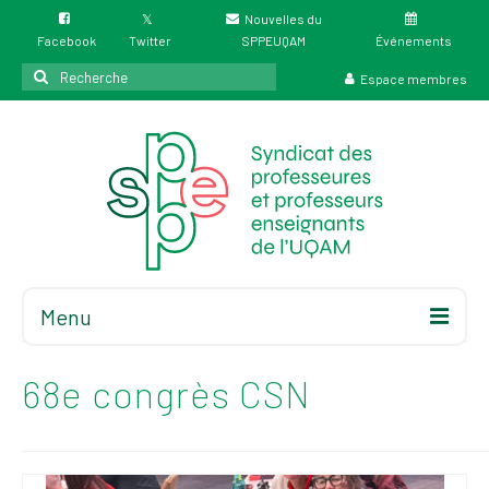
Nouvelles du
Facebook
Twitter
SPPEUQAM
Événements
Rechercher
Espace membres
:
Menu
Accueil
À propos
68e congrès CSN
Élections
Résultat des
élections du 4 juin