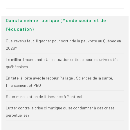
Publications
Nouvelles du
Dans la même rubrique (Monde social et de
SPPEUQAM
l’éducation)
Communiqués
Quel revenu faut-il gagner pour sortir de la pauvreté au Québec en
SPPEUQAM@ctualités
2026?
et Bilans
Le milliard manquant : Une situation critique pour les universités
Négociation
québécoises
SCCUQ@
En tête-à-tête avec le recteur Pallage : Sciences de la santé,
financement et PEQ
SCCUQ info
Surcriminalisation de l’itinérance à Montréal
SCCUQ intervention
Lutter contre la crise climatique ou se condamner à des crises
perpétuelles?