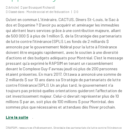
institutionnels
Article |
par
Bousquet Richard
|
Classé dans :
Monde social et de l’éducation
|
0
Statuts et
Qu’ont en commun L’itinéraire, CACTUS, Diners St-Louis, le Sac à
règlements
dos et Dopamine ? D’avoir pu acquérir et aménager les immeubles
qui abritent leurs services grâce à une contribution majeure, allant
Politiques
de 500 000 $ à plus de 1 million $, de la Stratégie des partenariats
de lutte contre l’itinérance (SPLI). Les fonds de 2 milliards $
Outils de visibilité
annoncés par le gouvernement fédéral pour la lutte à l’itinérance
doivent être engagés rapidement, avec le soutien à une diversité
Signature – Courriel –
d’actions et des budgets adéquats pour Montréal. C’est le message
Place à notre
pressant qu’a exprimé le RAPSIM en tenant un rassemblement
valorisation
devant le Complexe Guy-Favreau jeudi où plus de 200 personnes
étaient présentes. En mars 2017, Ottawa a annoncé une somme de
2 milliards $ sur 10 ans dans sa Stratégie de partenariats de lutte
Signature – Fond
contre l’itinérance (SPLI). Un an plus tard, le gouvernement n’a
d’écran – Place à
toujours pas précisé quelles orientations guideront l’affectation de
notre valorisation
cet investissement majeur. Celui-ci devrait représenter plus de 10
millions $ par an, soit plus de 100 millions $ pour Montréal, des
Signature – Courriel
sommes plus que nécessaires et attendues dès l’hiver prochain.
(FNEEQ)
Lire la suite
.
Vignettes
RAPSIM
,
ressources d’hébergement
,
Stratégie des partenariats de lutte contre l'itinérance