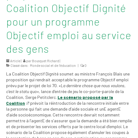
Coalition Objectif Dignité
2026
Mandats des comités
pour un programme
syndicaux et
institutionnels
Objectif emploi au service
Statuts et
des gens
règlements
Politiques
Article |
par
Bousquet Richard
|
Classé dans :
Monde social et de l’éducation
|
0
Outils de visibilité
La Coalition Objectif Dignité soumet au ministre François Blais une
proposition qui rendrait acceptable le programme Objectif emploi
prévu par le projet de loi 70.
«La dernière chose que nous voulons,
Signature – Courriel –
c’est le statu quo»,
lance d’entrée de jeu le co-porte-parole de la
Place à notre
Coalition, Serge Petitclerc.
Le scénario proposé par la
valorisation
Coalition
prévoit la réintroduction de la rencontre initiale entre
la personne qui fait une demande d’aide sociale et unE agentE
Signature – Fond
d’aide socioéconomique. Cette rencontre devrait notamment
d’écran – Place à
permettre à l’agentE de s’assurer que la demande a été bien remplie
notre valorisation
et de présenter les services offerts par le centre local d’emploi. Le
scénario de la Coalition propose également d’annuler les coupes à
Signature – Courriel