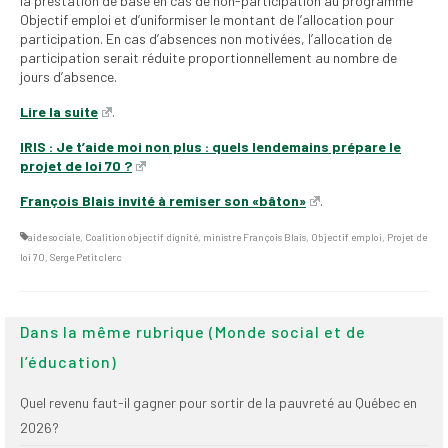
la prestation de base en cas de non-participation au programme
(FNEEQ)
Objectif emploi et d’uniformiser le montant de l’allocation pour
participation. En cas d’absences non motivées, l’allocation de
Vignettes
participation serait réduite proportionnellement au nombre de
jours d’absence.
Publications
Lire la suite
.
Nouvelles du
IRIS : Je t’aide moi non plus : quels lendemains prépare le
SPPEUQAM
projet de loi 70 ?
Communiqués
François Blais invité à remiser son «bâton»
.
SPPEUQAM@ctualités
aide sociale
,
Coalition objectif dignité
,
ministre François Blais
,
Objectif emploi
,
Projet de
et Bilans
loi 70
,
Serge Petitclerc
Négociation
Dans la même rubrique (Monde social et de
SCCUQ@
l’éducation)
SCCUQ info
Quel revenu faut-il gagner pour sortir de la pauvreté au Québec en
SCCUQ intervention
2026?