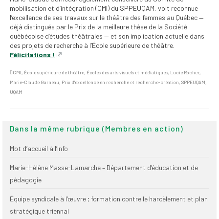
(FNEEQ)
mobilisation et d’intégration (CMI) du SPPEUQAM, voit reconnue
l’excellence de ses travaux sur le théâtre des femmes au Québec —
déjà distingués par le Prix de la meilleure thèse de la Société
Vignettes
québécoise d’études théâtrales — et son implication actuelle dans
des projets de recherche à l’École supérieure de théâtre.
Publications
Félicitations !
Nouvelles du
CMI
,
École supérieure de théâtre
,
Écoles des arts visuels et médiatiques
,
Lucie Rocher
,
SPPEUQAM
Marie-Claude Garneau
,
Prix d'excellence en recherche et recherche-création
,
SPPEUQAM
,
UQAM
Communiqués
SPPEUQAM@ctualités
et Bilans
Dans la même rubrique (Membres en action)
Négociation
Mot d’accueil à l’info
SCCUQ@
Marie-Hélène Masse-Lamarche – Département d’éducation et de
pédagogie
SCCUQ info
Équipe syndicale à l’œuvre ; formation contre le harcèlement et plan
SCCUQ intervention
stratégique triennal