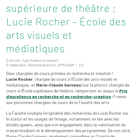
supérieure de théâtre ;
2026
Mandats des comités
Lucie Rocher – École des
syndicaux et
institutionnels
arts visuels et
Statuts et
médiatiques
règlements
Politiques
Article |
par
Eveline Le-Calvez
|
Classé dans :
Membres en action
,
SPPEUQAM
|
0
Outils de visibilité
Deux chargées de cours primées en recherche et création !
Lucie Rocher
, chargée de cours à l’École des arts visuels et
médiatiques, et
Marie-Claude Garneau
(sur la photo), chargée de
Signature – Courriel –
cours à l’École supérieure de théâtre, remportent ex aequo le
Prix
Place à notre
d’excellence en recherche et en recherche-création
remis
valorisation
aux personnes chargées de cours de la Faculté des arts.
Signature – Fond
La Faculté souligne l’originalité des recherches de Lucie Rocher sur
d’écran – Place à
le statut et les usages de l’image, notamment en lien avec les
notre valorisation
études queers, ainsi que son engagement dans la valorisation du
travail étudiant et le développement des programmes. De son côté,
Signature – Courriel
Marie-Claude Garneau, également conseillère au Comité de