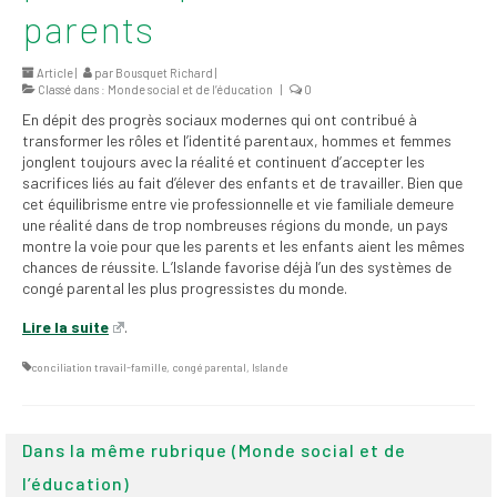
parents
2026
Mandats des comités
Article |
par
Bousquet Richard
|
syndicaux et
Classé dans :
Monde social et de l’éducation
|
0
institutionnels
En dépit des progrès sociaux modernes qui ont contribué à
transformer les rôles et l’identité parentaux, hommes et femmes
Statuts et
jonglent toujours avec la réalité et continuent d’accepter les
règlements
sacrifices liés au fait d’élever des enfants et de travailler. Bien que
cet équilibrisme entre vie professionnelle et vie familiale demeure
Politiques
une réalité dans de trop nombreuses régions du monde, un pays
montre la voie pour que les parents et les enfants aient les mêmes
Outils de visibilité
chances de réussite. L’Islande favorise déjà l’un des systèmes de
congé parental les plus progressistes du monde.
Signature – Courriel –
Lire la suite
.
Place à notre
valorisation
conciliation travail-famille
,
congé parental
,
Islande
Signature – Fond
d’écran – Place à
notre valorisation
Dans la même rubrique (Monde social et de
l’éducation)
Signature – Courriel