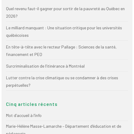
(FNEEQ)
Quel revenu faut-il gagner pour sortir de la pauvreté au Québec en
2026?
Vignettes
Le milliard manquant : Une situation critique pour les universités
Publications
québécoises
Nouvelles du
En tête-à-tête avec le recteur Pallage : Sciences de la santé,
SPPEUQAM
financement et PEQ
Communiqués
Surcriminalisation de l’itinérance à Montréal
SPPEUQAM@ctualités
et Bilans
Lutter contre la crise climatique ou se condamner à des crises
perpétuelles?
Négociation
SCCUQ@
Cinq articles récents
SCCUQ info
Mot d’accueil à l’info
Marie-Hélène Masse-Lamarche – Département d’éducation et de
SCCUQ intervention
pédagogie