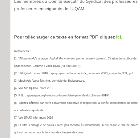
Les membres du Comité exécutif du Syndicat des professeures
professeurs enseignants de l'UQAM
Pour télécharger ce texte en format PDF, cliquez
ici
.
Références :
[1] "
All the world’s a stage
,
And all the men and women merely players
". Citation de la pièce de
Shakespeare, Comme il vous plaira (As You Like It).
[2] SPUQ-Info, mars 2019 : spuq.uqam.ca/documents/x_documents/503_spuq-info_309_.pdf
[3] Much Ado About Nothing, comédie de Shakespeare.
[4] Voir SPUQ-Info, mars 2019.
[5] Réf. : sppeuqam.org/retour-sur-lassemblee-generale-du-12-mars-2019/
[6] Tâches définies par notre convention collective et respectant la portée intentionnelle de notre
accréditation syndicale.
[7] Voir SPUQ-info, mars 2019
[8] Le titre « chargé-e de cours » n’est pas reconnu à l’international. C’est plutôt le titre de prof
qui est commun pour la fonction de chargé-e de cours.