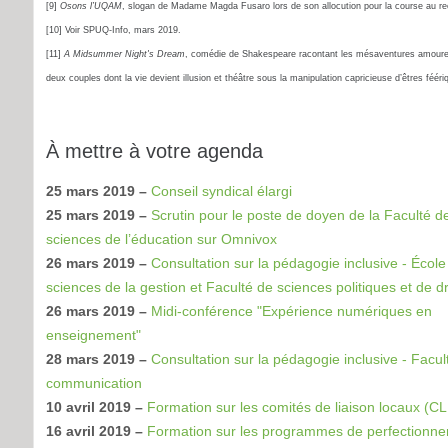
[9]
Osons
l’UQAM
, slogan de Madame Magda Fusaro lors de son allocution pour la course au re
[10] Voir SPUQ-Info, mars 2019.
[11]
A Midsummer Night's Dream
, comédie de Shakespeare racontant les mésaventures amour
deux couples dont la vie devient illusion et théâtre sous la manipulation capricieuse d’êtres fééri
À mettre à votre agenda
25 mars 2019 –
Conseil syndical élargi
25 mars 2019 –
Scrutin pour le poste de doyen de la Faculté d
sciences de l’éducation sur Omnivox
26 mars 2019 –
Consultation sur la pédagogie inclusive - École
sciences de la gestion et Faculté de sciences politiques et de dr
26 mars 2019 –
Midi-conférence "Expérience numériques en
enseignement"
28 mars 2019 –
Consultation sur la pédagogie inclusive - Facul
communication
10 avril 2019 –
Formation sur les comités de liaison locaux (CL
16 avril 2019 –
Formation sur les programmes de perfectionn