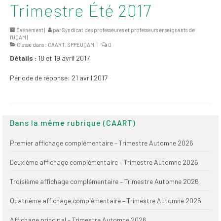
Trimestre Été 2017
2026
Mandats des comités
Événement |
par
Syndicat des professeures et professeurs enseignants de
syndicaux et
l'UQAM
|
Classé dans :
CAART
,
SPPEUQAM
|
0
institutionnels
Détails :
18 et 19 avril 2017
Statuts et
règlements
Période de réponse: 21 avril 2017
Politiques
Outils de visibilité
Dans la même rubrique (CAART)
Signature – Courriel –
Premier affichage complémentaire – Trimestre Automne 2026
Place à notre
valorisation
Deuxième affichage complémentaire – Trimestre Automne 2026
Signature – Fond
Troisième affichage complémentaire – Trimestre Automne 2026
d’écran – Place à
notre valorisation
Quatrième affichage complémentaire – Trimestre Automne 2026
Signature – Courriel
Affichage principal – Trimestre Automne 2026