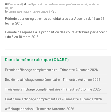
2026
Événement |
par
Syndicat des professeures et professeurs enseignants de
l'UQAM
|
Classé dans :
CAART
,
SPPEUQAM
|
0
Mandats des comités
Période pour enregistrer les candidatures sur Accent : du 17 au 26
syndicaux et
février 2016
institutionnels
Période de réponse à la proposition des cours attribués par Accent
Statuts et
: du 5 au 10 mars 2016
règlements
Politiques
Dans la même rubrique (CAART)
Outils de visibilité
Premier affichage complémentaire – Trimestre Automne 2026
Signature – Courriel –
Place à notre
Deuxième affichage complémentaire – Trimestre Automne 2026
valorisation
Troisième affichage complémentaire – Trimestre Automne 2026
Signature – Fond
d’écran – Place à
Quatrième affichage complémentaire – Trimestre Automne 2026
notre valorisation
Affichage principal – Trimestre Automne 2026
Signature – Courriel