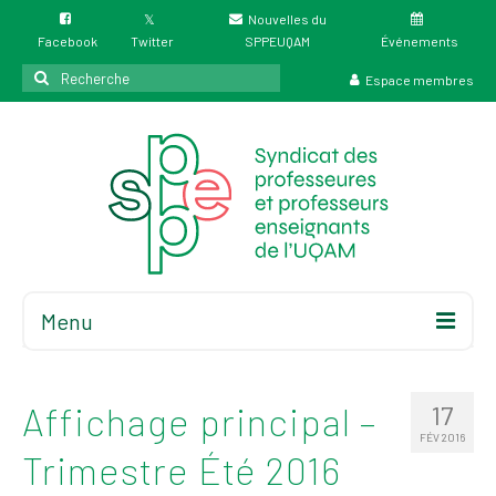
Nouvelles du
Facebook
Twitter
SPPEUQAM
Événements
Rechercher
Espace membres
:
Menu
Accueil
À propos
Affichage principal –
17
Élections
FÉV 2016
Trimestre Été 2016
Résultat des
élections du 4 juin