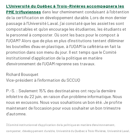
2026
L’Université du Québec à Trois-Rivières accompagnera les
PME trifluviennes
dans leur cheminement conduisant à l’obtention
Mandats des comités
de la certification en développement durable. Lors de mon dernier
syndicaux et
passage à l’Université Laval, j’ai constaté que les assiettes sont
compostables et qu’on encourage les étudiantes, les étudiants et
institutionnels
le personnel à composter. Où sont les bacs pour le compost à
l’UQAM? Alors que de plus en plus d’institutions tentent d’éliminer
Statuts et
les bouteilles d’eau en plastique, à l’UQAM la cafétéria en fait la
règlements
promotion dans son menu du jour. Il est temps que le Comité
institutionnel d’application de la politique en matière
Politiques
d’environnement de l’UQAM reprenne ses travaux.
Outils de visibilité
Richard Bousquet
Vice-président à l’information du SCCUQ
Signature – Courriel –
P.-S. : Seulement 15% des destinataires ont reçu la dernière
Place à notre
infolettre du 22 juin, en raison d’un problème informatique. Nous
valorisation
nous en excusons. Nous vous souhaitions un bon été. Je profite
maintenant de l’occasion pour vous souhaiter un bon trimestre
Signature – Fond
d’automne.
d’écran – Place à
notre valorisation
Comité institutionnel d’application de la politique en matière d’environnement
,
composter
,
développement durable
,
Université du Québec à Trois-Rivières
,
Université Laval
,
Signature – Courriel