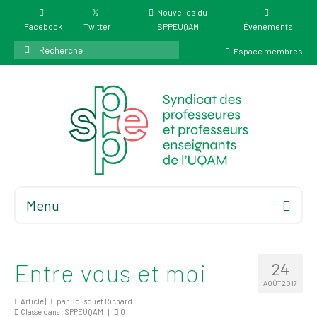
Nouvelles du
Facebook
Twitter
SPPEUQAM
Événements
Rechercher
Espace membres
:
Menu
Accueil
À propos
Entre vous et moi
24
Élections
AOÛT 2017
Résultat des
Article |
par
Bousquet Richard
|
Classé dans :
SPPEUQAM
|
0
élections du 4 juin