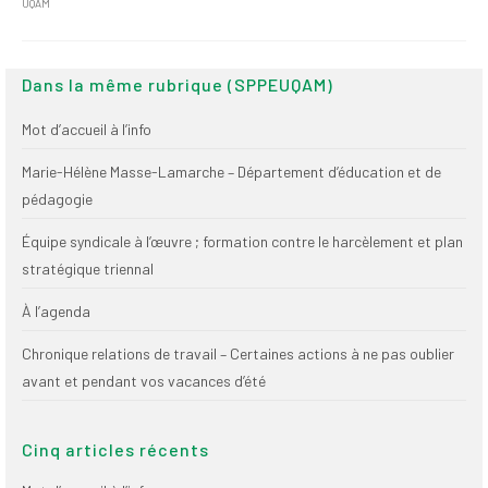
UQAM
(FNEEQ)
Vignettes
Dans la même rubrique (SPPEUQAM)
Publications
Mot d’accueil à l’info
Nouvelles du
SPPEUQAM
Marie-Hélène Masse-Lamarche – Département d’éducation et de
pédagogie
Communiqués
Équipe syndicale à l’œuvre ; formation contre le harcèlement et plan
SPPEUQAM@ctualités
stratégique triennal
et Bilans
À l’agenda
Négociation
Chronique relations de travail – Certaines actions à ne pas oublier
SCCUQ@
avant et pendant vos vacances d’été
SCCUQ info
Cinq articles récents
SCCUQ intervention