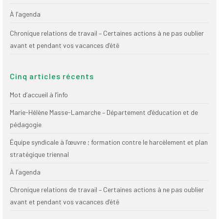
Publications
À l’agenda
Nouvelles du
Chronique relations de travail – Certaines actions à ne pas oublier
SPPEUQAM
avant et pendant vos vacances d’été
Communiqués
Cinq articles récents
SPPEUQAM@ctualités
et Bilans
Mot d’accueil à l’info
Négociation
Marie-Hélène Masse-Lamarche – Département d’éducation et de
pédagogie
SCCUQ@
Équipe syndicale à l’œuvre ; formation contre le harcèlement et plan
SCCUQ info
stratégique triennal
SCCUQ intervention
À l’agenda
Chronique relations de travail – Certaines actions à ne pas oublier
avant et pendant vos vacances d’été