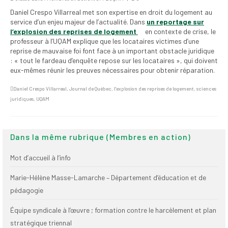
institutionnels
Daniel Crespo Villarreal met son expertise en droit du logement au
service d’un enjeu majeur de l’actualité. Dans
un reportage sur
Statuts et
l’explosion des reprises de logement
en contexte de crise, le
règlements
professeur à l’UQAM explique que les locataires victimes d’une
reprise de mauvaise foi font face à un important obstacle juridique
Politiques
: « tout le fardeau d’enquête repose sur les locataires », qui doivent
eux-mêmes réunir les preuves nécessaires pour obtenir réparation.
Outils de visibilité
Daniel Crespo Villarreal
,
Journal de Québec
,
l'explosion des reprises de logement
,
sciences
Signature – Courriel –
juridiques
,
UQAM
Place à notre
valorisation
Dans la même rubrique (Membres en action)
Signature – Fond
d’écran – Place à
Mot d’accueil à l’info
notre valorisation
Marie-Hélène Masse-Lamarche – Département d’éducation et de
Signature – Courriel
pédagogie
(FNEEQ)
Équipe syndicale à l’œuvre ; formation contre le harcèlement et plan
Vignettes
stratégique triennal