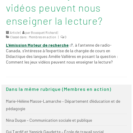
vidéos peuvent nous
2026
Mandats des comités
enseigner la lecture?
syndicaux et
institutionnels
Article |
par
Bousquet Richard
|
Classé dans :
Membres en action
|
0
Statuts et
L’émission Moteur de recherche
, à l’antenne de radio-
règlements
Canada, s’intéresse à l’expertise de la chargée de cours en
Didactique des langues Amélie Vallières en posant la question :
Politiques
Comment les jeux vidéos peuvent nous enseigner la lecture?
Outils de visibilité
Signature – Courriel –
Dans la même rubrique (Membres en action)
Place à notre
valorisation
Marie-Hélène Masse-Lamarche – Département d’éducation et de
Signature – Fond
pédagogie
d’écran – Place à
notre valorisation
Nina Duque – Communication sociale et publique
Signature – Courriel
Gui Tardif et Yannick Gaudette – École de travail social