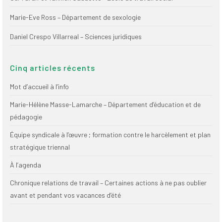
(FNEEQ)
Marie-Eve Ross – Département de sexologie
Vignettes
Daniel Crespo Villarreal – Sciences juridiques
Publications
Cinq articles récents
Nouvelles du
SPPEUQAM
Mot d’accueil à l’info
Communiqués
Marie-Hélène Masse-Lamarche – Département d’éducation et de
pédagogie
SPPEUQAM@ctualités
et Bilans
Équipe syndicale à l’œuvre ; formation contre le harcèlement et plan
stratégique triennal
Négociation
À l’agenda
SCCUQ@
Chronique relations de travail – Certaines actions à ne pas oublier
SCCUQ info
avant et pendant vos vacances d’été
SCCUQ intervention