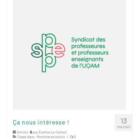
13
Ça nous intéresse !
MAI 2026
Article |
par
Eveline Le-Calvez
|
Classé dans :
Membres en action
|
0