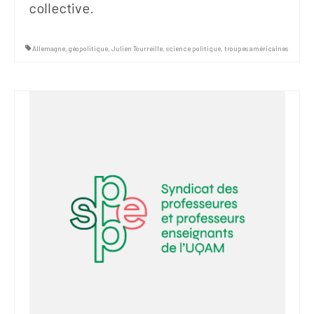
collective.
Allemagne
,
géopolitique
,
Julien Tourreille
,
science politique
,
troupes américaines