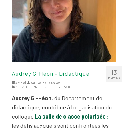
13
Audrey G-Héon – Didactique
MAI 2026
Article |
par
Eveline Le-Calvez
|
Classé dans :
Membres en action
|
0
Audrey G.-Héon
, du Département de
didactique, contribue à l’organisation du
colloque
La salle de classe polarisée :
les défis auxquels sont confrontées les