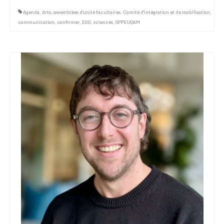
Agenda
,
Arts
,
assemblées d’unité facultaires
,
Comité d'intégration et de mobilisation
,
communication
,
confirmer
,
ESG
,
sciences
,
SPPEUQAM