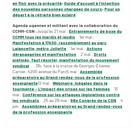
en finir avec la précarité
•
Guide d’accueil à l’intention
des nouvelles personnes chargées de cours
•
Pour un
départ à la retraite bien éclairé
Agenda uqamien et militant avec la collaboration du
CCMM-CSN :
Jusqu’au 21 mai :
Entrainements de boxe du
CCMM tous les mardis et jeudis
1er mai :
Manifestation à 17h30, rassemblement au parc
Lalancette, métro Joliette
1er mai :
Actions
dérangeantes et manifestation
2 mai :
Droits
piétinés, faut résister, manifestation du mouvement
syndical
, 13h, face à la statue de Georges-Étienne
Cartier, 4200 avenue du Parc5 mai :
Assemblée
préparatoire au Grand rendez-vous de la profession
enseignante
12 mai :
Webinaire: Inégales dans la
tourmente – L’impact des crises sur les femmes
13
mai :
Conférence sur les attaques législatives contre
les syndicats
25 au 29 mai :
68e Congrès de la CSN
4
juin :
Assemblées préparatoires au Grand rendez-vous
de la profession enseignante