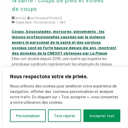
de coups
Article |
par
Bousquet Richard
|
Classé dans :
Monde syndical
|
0
Coups, bousculades, morsures, pincements : les
lésions professionnelles causées par la violence
envers le personnel de la santé et des services
sociaux sont en forte hausse depuis dix ans, montrent
des données de la CNESST obtenues par
La Presse
.
Elles ont doublé depuis 2016, une réalité qui inquiète les
principaux syndicats représentant les employés du réseau.
En 2016, 1273 dossiers de lésions professionnelles
attribuables à la « violence en milieu de travail » ont été
Nous respectons votre vie privée.
acceptés par la Commission des normes, de l’équité, de la
santé et de la sécurité du travail (CNESST). Depuis, ils
Nous utilisons des cookies pour améliorer votre expérience de
augmentent année après année et un sommet a été atteint
navigation, afficher des contenus personnalisés et analyser
en 2025 avec 2686 lésions professionnelles « inscrites et
notre trafic. En cliquant sur « Tout accepter », vous consentez
acceptées ».
à notre utilisation des cookies.
Personnaliser
Tout rejeter
Accepter tout