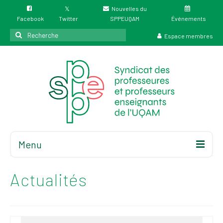
Nouvelles du
Facebook
Twitter
SPPEUQAM
Événements
Rechercher
Espace membres
:
Menu
Accueil
À propos
Actualités
Élections
Résultat des
élections du 4 juin