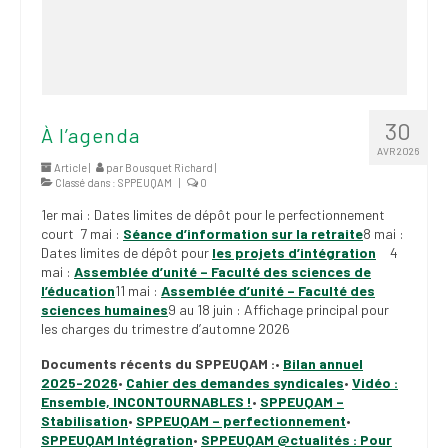
30
À l’agenda
AVR 2026
Article |
par
Bousquet Richard
|
Classé dans :
SPPEUQAM
|
0
1er mai : Dates limites de dépôt pour le perfectionnement
court 7 mai :
Séance d’information sur la retraite
8 mai :
Dates limites de dépôt pour
les projets d’intégration
4
mai :
Assemblée d’unité – Faculté des sciences de
l’éducation
11 mai :
Assemblée d’unité – Faculté des
sciences humaines
9 au 18 juin : Affichage principal pour
les charges du trimestre d’automne 2026
Documents récents du SPPEUQAM :
•
Bilan annuel
2025-2026
•
Cahier des demandes syndicales
•
Vidéo :
Ensemble, INCONTOURNABLES !
•
SPPEUQAM –
Stabilisation
•
SPPEUQAM – perfectionnement
•
SPPEUQAM Intégration
•
SPPEUQAM @ctualités : Pour