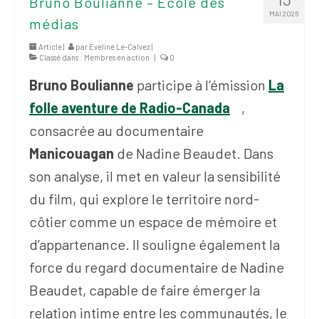
Bruno Boulianne – École des
MAI 2026
médias
Article |
par
Eveline Le-Calvez
|
Classé dans :
Membres en action
|
0
Bruno Boulianne
participe à l’émission
La
folle aventure de Radio-Canada
,
consacrée au documentaire
Manicouagan
de Nadine Beaudet. Dans
son analyse, il met en valeur la sensibilité
du film, qui explore le territoire nord-
côtier comme un espace de mémoire et
d’appartenance. Il souligne également la
force du regard documentaire de Nadine
Beaudet, capable de faire émerger la
relation intime entre les communautés, le