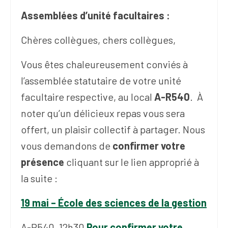
(FNEEQ)
Assemblées d’unité facultaires :
Vignettes
Chères collègues, chers collègues,
Publications
Vous êtes chaleureusement conviés à
Nouvelles du
l’assemblée statutaire de votre unité
SPPEUQAM
facultaire respective, au local
A-R540
. À
Communiqués
noter qu’un délicieux repas vous sera
SPPEUQAM@ctualités
offert, un plaisir collectif à partager. Nous
et Bilans
vous demandons de
confirmer votre
Négociation
présence
cliquant sur le lien approprié à
SCCUQ@
la suite :
SCCUQ info
19 mai – École des sciences de la gestion
SCCUQ intervention
A-R540, 12h30
Pour confirmer votre