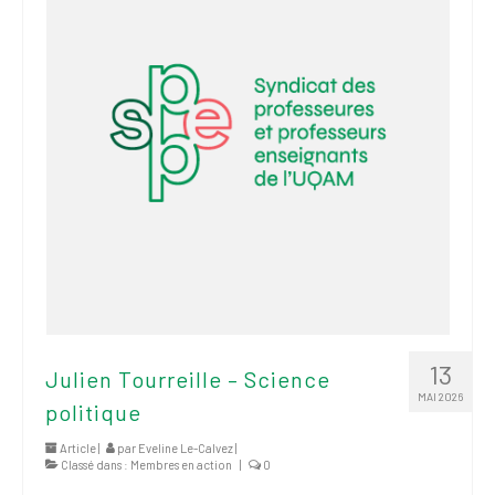
13
Julien Tourreille – Science
MAI 2026
politique
Article |
par
Eveline Le-Calvez
|
Classé dans :
Membres en action
|
0