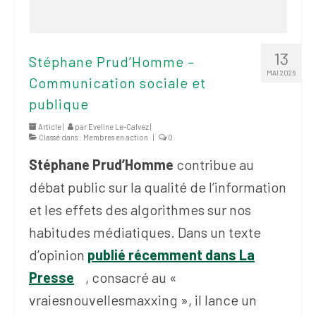
13
Stéphane Prud’Homme –
MAI 2026
Communication sociale et
publique
Article |
par
Eveline Le-Calvez
|
Classé dans :
Membres en action
|
0
Stéphane Prud’Homme
contribue au
débat public sur la qualité de l’information
et les effets des algorithmes sur nos
habitudes médiatiques. Dans un texte
d’opinion
publié récemment dans La
Presse
, consacré au «
vraiesnouvellesmaxxing », il lance un