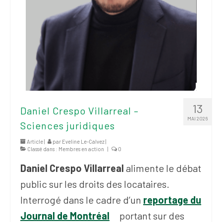
13
Daniel Crespo Villarreal –
MAI 2026
Sciences juridiques
Article |
par
Eveline Le-Calvez
|
Classé dans :
Membres en action
|
0
Daniel Crespo Villarreal
alimente le débat
public sur les droits des locataires.
Interrogé dans le cadre d’un
reportage du
Journal de Montréal
portant sur des