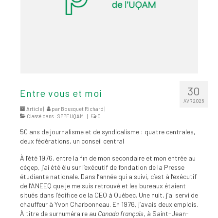
30
Entre vous et moi
AVR 2026
Article |
par
Bousquet Richard
|
Classé dans :
SPPEUQAM
|
0
50 ans de journalisme et de syndicalisme : quatre centrales,
deux fédérations, un conseil central
À l’été 1976, entre la fin de mon secondaire et mon entrée au
cégep, j’ai été élu sur l’exécutif de fondation de la Presse
étudiante nationale. Dans l’année qui a suivi, c’est à l’exécutif
de l’ANEEQ que je me suis retrouvé et les bureaux étaient
situés dans l’édifice de la CEQ à Québec. Une nuit, j’ai servi de
chauffeur à Yvon Charbonneau. En 1976, j’avais deux emplois.
À titre de surnuméraire au
Canada français
, à Saint-Jean-