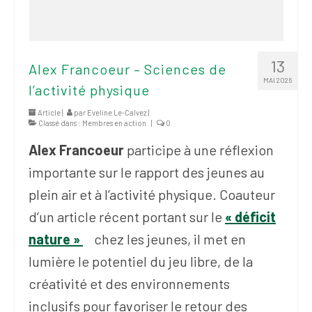
13
Alex Francoeur – Sciences de
MAI 2026
l’activité physique
Article |
par
Eveline Le-Calvez
|
Classé dans :
Membres en action
|
0
Alex Francoeur
participe à une réflexion
importante sur le rapport des jeunes au
plein air et à l’activité physique. Coauteur
d’un article récent portant sur le
« déficit
nature »
chez les jeunes, il met en
lumière le potentiel du jeu libre, de la
créativité et des environnements
inclusifs pour favoriser le retour des