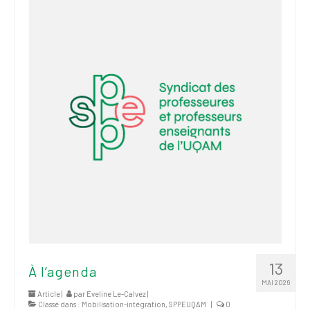
2026
Mandats des comités
syndicaux et
institutionnels
Statuts et
règlements
Politiques
Outils de visibilité
Signature – Courriel –
Place à notre
valorisation
Signature – Fond
d’écran – Place à
13
À l’agenda
notre valorisation
MAI 2026
Article |
par
Eveline Le-Calvez
|
Classé dans :
Mobilisation-intégration
,
Signature – Courriel
SPPEUQAM
|
0